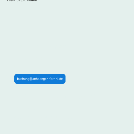
Preis: 5€ pro Reifen
Terminanfragen
Telefon: 0721/707114
E-Mail:
buchung@anhaenger-ferrini.de
Anfahrt und Öffnungszeiten
Montag
- Samstag:
9:00 - 12:00 Uhr und 12:30 - 17:30 Uhr
Sonntag: Geschlossen